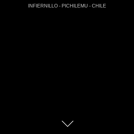
INFIERNILLO - PICHILEMU - CHILE
Scroll
abajo